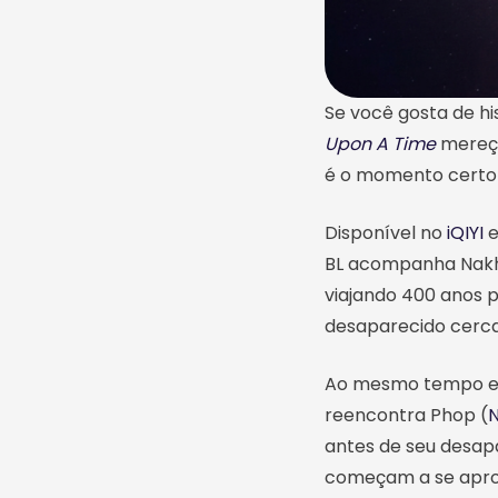
Se você gosta de h
Upon A Time
mereça
é o momento certo p
Disponível no
iQIYI
e
BL acompanha Nakh
viajando 400 anos 
desaparecido cerca
Ao mesmo tempo em 
reencontra Phop (
N
antes de seu desap
começam a se aprof