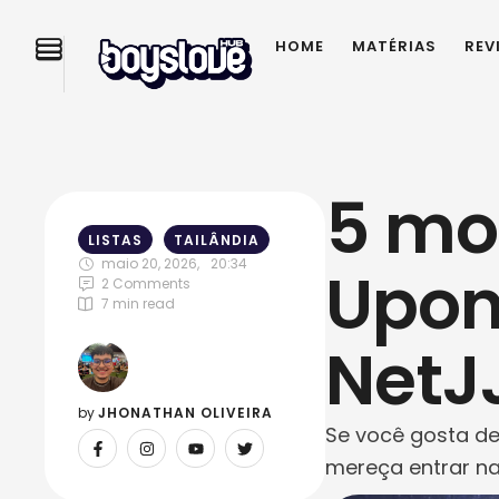
HOME
MATÉRIAS
REV
5 mot
LISTAS
TAILÂNDIA
maio 20, 2026
,
20:34
Upon 
2
 Comments
7
 min read
NetJ
by 
JHONATHAN OLIVEIRA
Se você gosta de
mereça entrar na