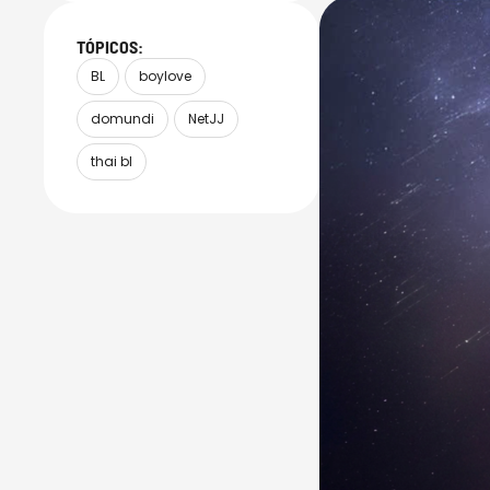
para colocar a sé
TÓPICOS:
BL
boylove
domundi
NetJJ
thai bl