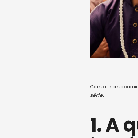
Com a trama caminh
série.
1. A