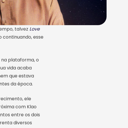
tempo, talvez
Love
o continuando, esse
 na plataforma, o
ua vida acaba
omem que estava
entes da época.
ecimento, ele
próxima com Klao
tos entre os dois
enta diversos