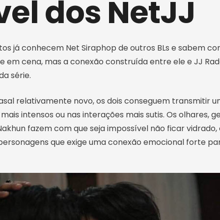
vel dos NetJJ
os já conhecem Net Siraphop de outros BLs e sabem co
de em cena, mas a conexão construída entre ele e JJ R
a série.
al relativamente novo, os dois conseguem transmitir um
ais intensos ou nas interações mais sutis. Os olhares, g
Nakhun fazem com que seja impossível não ficar vidrado,
personagens que exige uma conexão emocional forte par