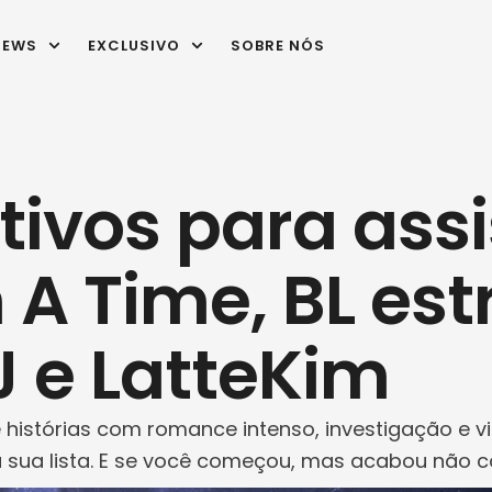
IEWS
EXCLUSIVO
SOBRE NÓS
ivos para assi
A Time, BL est
J e LatteKim
 histórias com romance intenso, investigação e 
 sua lista. E se você começou, mas acabou não 