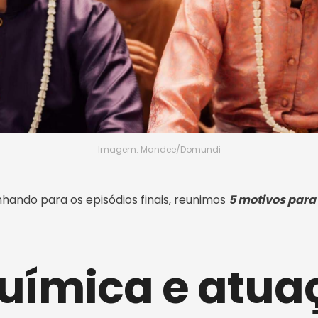
Imagem: Mandee/Domundi
ando para os episódios finais, reunimos
5 motivos para
 química e atu