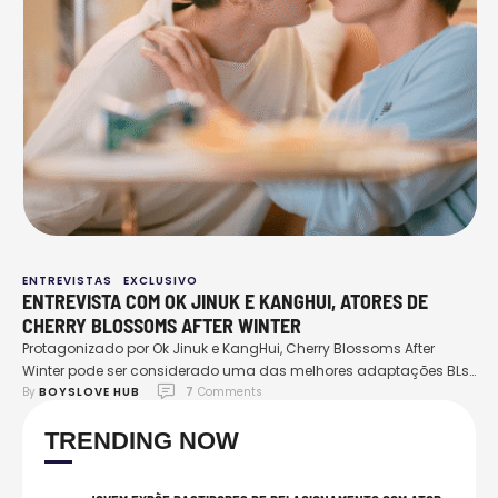
ENTREVISTAS
EXCLUSIVO
ENTREVISTA COM OK JINUK E KANGHUI, ATORES DE
CHERRY BLOSSOMS AFTER WINTER
Protagonizado por Ok Jinuk e KangHui, Cherry Blossoms After
Winter pode ser considerado uma das melhores adaptações BLs
By 
BOYSLOVE HUB
7
 Comments
já feitas. Nas últimas semanas, o drama tem sido reconhecido
pelo seu tom fortemente sedutor, com ótimas construções de
TRENDING NOW
ângulos e uma temática capaz de causar diversas emoções em
quem assiste. Diante de todos esses aperitivos e outras questões,
…