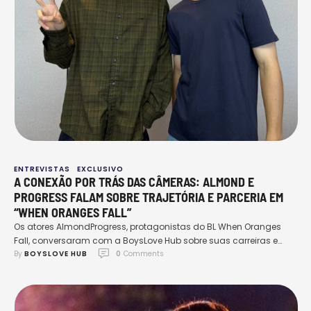
ENTREVISTAS
EXCLUSIVO
A CONEXÃO POR TRÁS DAS CÂMERAS: ALMOND E
PROGRESS FALAM SOBRE TRAJETÓRIA E PARCERIA EM
“WHEN ORANGES FALL”
Os atores AlmondProgress, protagonistas do BL When Oranges
Fall, conversaram com a BoysLove Hub sobre suas carreiras e
By 
BOYSLOVE HUB
0
 Comments
parceria.