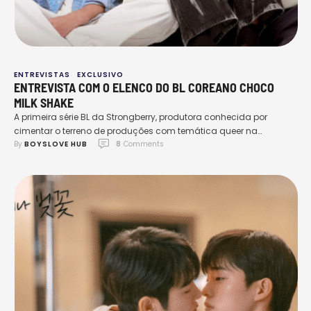
ENTREVISTAS
EXCLUSIVO
ENTREVISTA COM O ELENCO DO BL COREANO CHOCO
MILK SHAKE
A primeira série BL da Strongberry, produtora conhecida por
cimentar o terreno de produções com temática queer na
By 
BOYSLOVE HUB
8
 Comments
indústria do entretenimento sul-coreano, revelou incríveis talentos
e uma história repleta de emoções. Transmitida no YouTube,
Choco Milk Shake conquistou o público rapidamente, obtendo
ótimos números de visualizações e tornando-se uma das obras
mais comentadas do ano. …