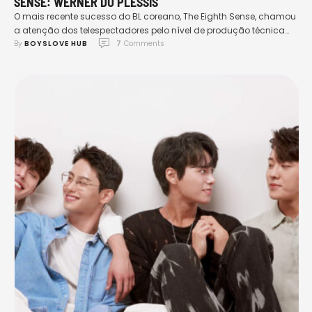
SENSE: WERNER DU PLESSIS
O mais recente sucesso do BL coreano, The Eighth Sense, chamou
a atenção dos telespectadores pelo nível de produção técnica
By 
BOYSLOVE HUB
7
 Comments
alcançado ao longo de sua exibição. O romance atraente e a
abordagem delicada acerca de questões referentes à saúde
mental também fizeram com que o drama, de forma
instantânea, se tornasse um exemplar perfeito de …