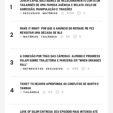
JOVEM EXPÕE BASTIDORES DE RELACIONAMENTO COM ATOR
TAILANDÊS DE UMA FAMOSA AGÊNCIA E RELATA CICLO DE
1
AGRESSÃO, MANIPULAÇÃO E TRAIÇÕES
in 
EXCLUSIVO
MATÉRIAS
8169
0
MAKE IT RIGHT: POR QUE O ANÚNCIO DO REMAKE ME FEZ
REVISITAR UMA DÉCADA DE BLS
2
in 
MATÉRIAS
TAILÂNDIA
65
0
A CONEXÃO POR TRÁS DAS CÂMERAS: ALMOND E PROGRESS
FALAM SOBRE TRAJETÓRIA E PARCERIA EM “WHEN ORANGES
3
FALL”
in 
ENTREVISTAS
EXCLUSIVO
488
0
TICKET TO HEAVEN APROFUNDA OS CONFLITOS DE BARTH E
TANRAK
4
in 
TAILÂNDIA
59
0
LOVE OF SILOM ENTREGA SEU EPISÓDIO MAIS INTENSO ATÉ