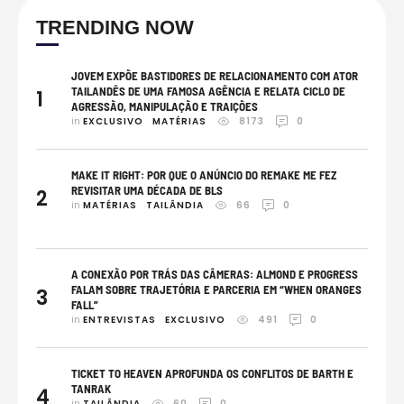
TRENDING NOW
JOVEM EXPÕE BASTIDORES DE RELACIONAMENTO COM ATOR
TAILANDÊS DE UMA FAMOSA AGÊNCIA E RELATA CICLO DE
1
AGRESSÃO, MANIPULAÇÃO E TRAIÇÕES
in 
EXCLUSIVO
MATÉRIAS
8173
0
MAKE IT RIGHT: POR QUE O ANÚNCIO DO REMAKE ME FEZ
REVISITAR UMA DÉCADA DE BLS
2
in 
MATÉRIAS
TAILÂNDIA
66
0
A CONEXÃO POR TRÁS DAS CÂMERAS: ALMOND E PROGRESS
FALAM SOBRE TRAJETÓRIA E PARCERIA EM “WHEN ORANGES
3
FALL”
in 
ENTREVISTAS
EXCLUSIVO
491
0
TICKET TO HEAVEN APROFUNDA OS CONFLITOS DE BARTH E
TANRAK
4
in 
TAILÂNDIA
60
0