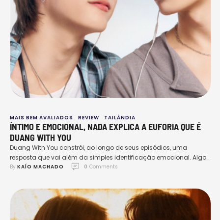
MAIS BEM AVALIADOS
REVIEW
TAILÂNDIA
ÍNTIMO E EMOCIONAL, NADA EXPLICA A EUFORIA QUE É
DUANG WITH YOU
Duang With You constrói, ao longo de seus episódios, uma
resposta que vai além da simples identificação emocional. Algo
By 
KAÍO MACHADO
0
 Comments
que não sentia há bastante tempo, mesmo com dramas
tecnicamente tão bem executados no último ano. Uma
sensação, algo no corpo que reagisse ao que via sem ser
apenas uma euforia comum por ver uma cena …