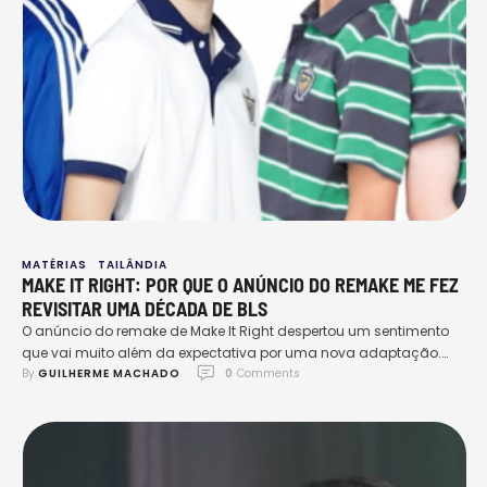
MATÉRIAS
TAILÂNDIA
MAKE IT RIGHT: POR QUE O ANÚNCIO DO REMAKE ME FEZ
REVISITAR UMA DÉCADA DE BLS
O anúncio do remake de Make It Right despertou um sentimento
que vai muito além da expectativa por uma nova adaptação.
By 
GUILHERME MACHADO
0
 Comments
Para quem acompanha os BLs desde os primeiros anos de
popularização do gênero, o retorno da obra representa um
reencontro com uma fase importante da própria história.
Lançada em 2016, a série ajudou a …