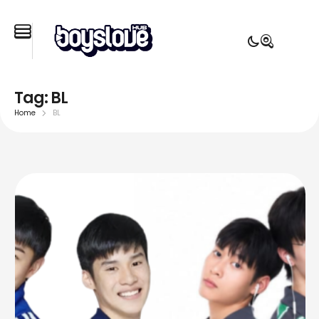
Tag:
BL
Home
BL