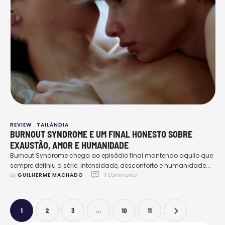
REVIEW
TAILÂNDIA
BURNOUT SYNDROME E UM FINAL HONESTO SOBRE
EXAUSTÃO, AMOR E HUMANIDADE
Burnout Syndrome chega ao episódio final mantendo aquilo que
sempre definiu a série: intensidade, desconforto e humanidade.
By 
GUILHERME MACHADO
1
 Comments
Desde o início, ficou claro que essa não seria uma história fácil
de consumir, e o décimo episódio reforça isso ao encerrar os
arcos sem romantizar dores, sem oferecer respostas simples e
sem fingir que tudo se resolve …
1
2
3
…
10
11