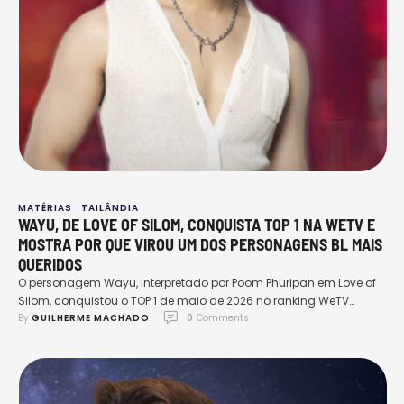
MATÉRIAS
TAILÂNDIA
WAYU, DE LOVE OF SILOM, CONQUISTA TOP 1 NA WETV E
MOSTRA POR QUE VIROU UM DOS PERSONAGENS BL MAIS
QUERIDOS
O personagem Wayu, interpretado por Poom Phuripan em Love of
Silom, conquistou o TOP 1 de maio de 2026 no ranking WeTV
By 
GUILHERME MACHADO
0
 Comments
Character Highlights / Popularity Send Love, sistema de
popularidade da plataforma, alcançando 412,4 mil pontos de
popularidade. Entre tantas produções e personagens disponíveis
na WeTV, o resultado chama atenção principalmente pelo pouco
tempo …