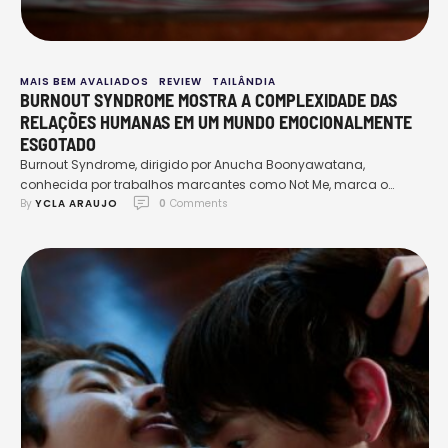
MAIS BEM AVALIADOS
REVIEW
TAILÂNDIA
BURNOUT SYNDROME MOSTRA A COMPLEXIDADE DAS
RELAÇÕES HUMANAS EM UM MUNDO EMOCIONALMENTE
ESGOTADO
Burnout Syndrome, dirigido por Anucha Boonyawatana,
conhecida por trabalhos marcantes como Not Me, marca o
By 
YCLA ARAUJO
0
 Comments
retorno de Off Jumpol e Gun Atthaphan às telas com um roteiro
mais complexo e envolvente, bem diferente dos projetos que
ambos fizeram nos últimos anos. Esse retorno é visto de forma
extremamente positiva entre os fãs do casal OffGun, …