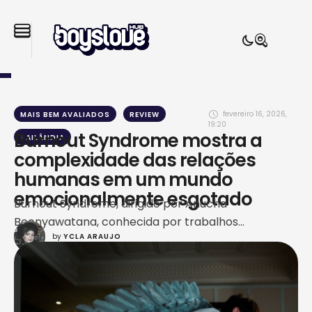
fevereiro 16, 2026
,
MAIS BEM AVALIADOS
REVIEW
19:20
Burnout Syndrome mostra a
TAILÂNDIA
complexidade das relações
humanas em um mundo
emocionalmente esgotado
Burnout Syndrome, dirigido por Anucha
Boonyawatana, conhecida por trabalhos
by 
YCLA ARAUJO
marcantes como Not Me, marca o retorno de Off
Jumpol e Gun Atthaphan às telas com um roteiro
mais complexo e envolvente, bem diferente dos
projetos que ambos fizeram nos últimos anos. Esse