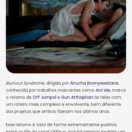
retorno é visto de forma extremamente positiva
entre os fãs do casal OffGun, …
Burnout Syndrome
, dirigido por
Anucha Boonyawatana
,
conhecida por trabalhos marcantes como
Not Me
, marca
o retorno de
Off Jumpol
e
Gun Atthaphan
às telas com
um roteiro mais complexo e envolvente, bem diferente
dos projetos que ambos fizeram nos últimos anos.
Esse retorno é visto de forma extremamente positiva
entre os fãs do casal OffGun, que há tempos pediam um