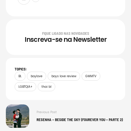
FIQUE LIGADO NAS NOVIDADES
Inscreva-se na Newsletter
TOPICS:
BL
boylove
boys love review
GMMTV
LGBTQIA+
thai bl
Previous Post
RESENHA – BESIDE THE SKY (FOUREVER YOU – PARTE 2)