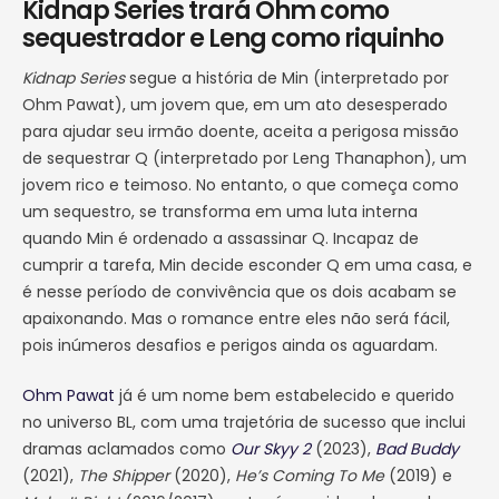
Kidnap Series trará Ohm como
sequestrador e Leng como riquinho
Kidnap Series
segue a história de Min (interpretado por
Ohm Pawat), um jovem que, em um ato desesperado
para ajudar seu irmão doente, aceita a perigosa missão
de sequestrar Q (interpretado por Leng Thanaphon), um
jovem rico e teimoso. No entanto, o que começa como
um sequestro, se transforma em uma luta interna
quando Min é ordenado a assassinar Q. Incapaz de
cumprir a tarefa, Min decide esconder Q em uma casa, e
é nesse período de convivência que os dois acabam se
apaixonando. Mas o romance entre eles não será fácil,
pois inúmeros desafios e perigos ainda os aguardam.
Ohm Pawat
já é um nome bem estabelecido e querido
no universo BL, com uma trajetória de sucesso que inclui
dramas aclamados como
Our Skyy 2
(2023),
Bad Buddy
(2021),
The Shipper
(2020),
He’s Coming To Me
(2019) e