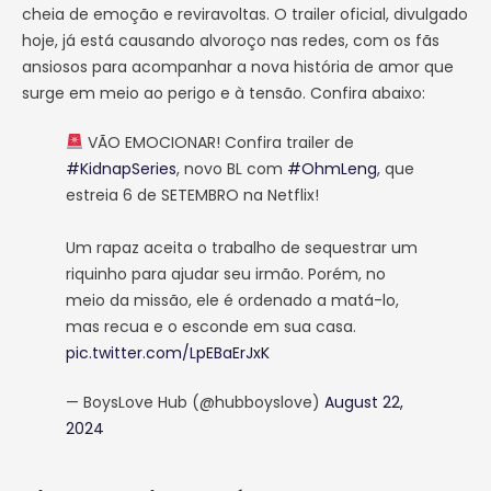
cheia de emoção e reviravoltas. O trailer oficial, divulgado
hoje, já está causando alvoroço nas redes, com os fãs
ansiosos para acompanhar a nova história de amor que
surge em meio ao perigo e à tensão. Confira abaixo:
VÃO EMOCIONAR! Confira trailer de
#KidnapSeries
, novo BL com
#OhmLeng
, que
estreia 6 de SETEMBRO na Netflix!
Um rapaz aceita o trabalho de sequestrar um
riquinho para ajudar seu irmão. Porém, no
meio da missão, ele é ordenado a matá-lo,
mas recua e o esconde em sua casa.
pic.twitter.com/LpEBaErJxK
— BoysLove Hub (@hubboyslove)
August 22,
2024