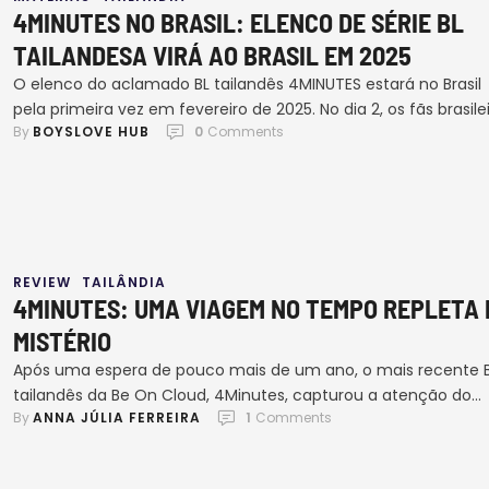
4MINUTES NO BRASIL: ELENCO DE SÉRIE BL
TAILANDESA VIRÁ AO BRASIL EM 2025
O elenco do aclamado BL tailandês 4MINUTES estará no Brasil
pela primeira vez em fevereiro de 2025. No dia 2, os fãs brasile
By 
BOYSLOVE HUB
0
 Comments
poderão conferir de perto a turnê mundial Truth Behind The 
em uma apresentação única e exclusiva em São Paulo, no Te
SP. O Brasil é o primeiro país fora da Ásia …
REVIEW
TAILÂNDIA
4MINUTES: UMA VIAGEM NO TEMPO REPLETA 
MISTÉRIO
Após uma espera de pouco mais de um ano, o mais recente 
tailandês da Be On Cloud, 4Minutes, capturou a atenção do
By 
ANNA JÚLIA FERREIRA
1
 Comments
público desde seu anúncio em 2023, e finalmente teve seu
lançamento em julho de 2024. A série chegou com uma mist
de temas que não poderia ser mais intrigante: viagem no te