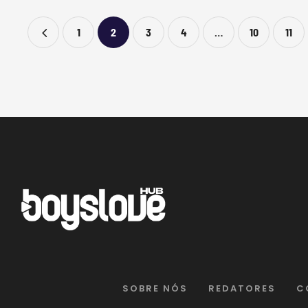
1
2
3
4
…
10
11
SOBRE NÓS
REDATORES
C