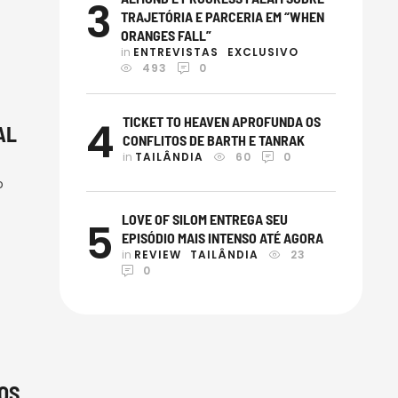
3
e a
TRAJETÓRIA E PARCERIA EM “WHEN
ORANGES FALL”
in 
ENTREVISTAS
EXCLUSIVO
493
0
4
TICKET TO HEAVEN APROFUNDA OS
AL
CONFLITOS DE BARTH E TANRAK
in 
TAILÂNDIA
60
0
o
LOVE OF SILOM ENTREGA SEU
5
EPISÓDIO MAIS INTENSO ATÉ AGORA
.
in 
REVIEW
TAILÂNDIA
23
, o
0
OS