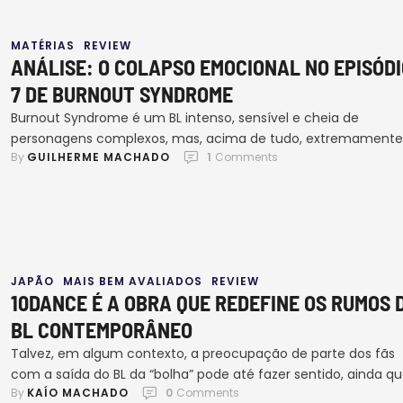
MATÉRIAS
REVIEW
ANÁLISE: O COLAPSO EMOCIONAL NO EPISÓDI
7 DE BURNOUT SYNDROME​
Burnout Syndrome é um BL intenso, sensível e cheia de
personagens complexos, mas, acima de tudo, extremamente
By 
GUILHERME MACHADO
1
 Comments
humanos. Já estamos no episódio 7 e a sensação é de que a
narrativa não desacelerou em nenhum momento. Pelo contrá
ela segue aprofundando conflitos que vêm sendo construído
desde o início, empurrando cada personagem um pouco mai
JAPÃO
MAIS BEM AVALIADOS
REVIEW
10DANCE É A OBRA QUE REDEFINE OS RUMOS 
BL CONTEMPORÂNEO
Talvez, em algum contexto, a preocupação de parte dos fãs
com a saída do BL da “bolha” pode até fazer sentido, ainda q
By 
KAÍO MACHADO
0
 Comments
essa bolha já não possa ser considerada pequena há bastant