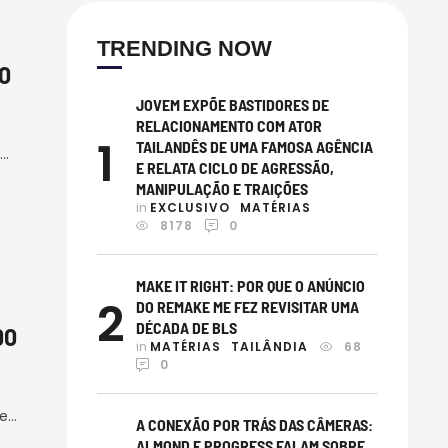
TRENDING NOW
O
JOVEM EXPÕE BASTIDORES DE
RELACIONAMENTO COM ATOR
1
TAILANDÊS DE UMA FAMOSA AGÊNCIA
E RELATA CICLO DE AGRESSÃO,
MANIPULAÇÃO E TRAIÇÕES
rio,
in 
EXCLUSIVO
MATÉRIAS
s
8178
0
s …
MAKE IT RIGHT: POR QUE O ANÚNCIO
2
DO REMAKE ME FEZ REVISITAR UMA
DÉCADA DE BLS
DO
in 
MATÉRIAS
TAILÂNDIA
68
0
ue
A CONEXÃO POR TRÁS DAS CÂMERAS:
e
ALMOND E PROGRESS FALAM SOBRE