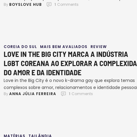
By 
BOYSLOVE HUB
1
 Comments
os fãs e a indústria de entretenimento com o GMMTV 2025
RIDING THE WAVE, realizado em Bangkok, neste dia 26 de
novembro. Reunindo mais de 100 atores populares, o evento
apresentou uma impressionante …
COREIA DO SUL
MAIS BEM AVALIADOS
REVIEW
LOVE IN THE BIG CITY MARCA A INDÚSTRIA
LGBT COREANA AO EXPLORAR A COMPLEXID
DO AMOR E DA IDENTIDADE
Love in the Big City é o novo k-drama gay que explora temas
complexos sobre amor, relacionamentos e identidade pessoal
By 
ANNA JÚLIA FERREIRA
1
 Comments
com foco específico na comunidade LGBTQIA+. Com
performances de Nam Yoon-su, Jin Ho-eun, Kwon Hyuk e Na 
Woo, a série é baseada no romance aclamado de Park Sang-
young, que conquistou reconhecimento global desde seu …
MATÉRIAS
TAILÂNDIA