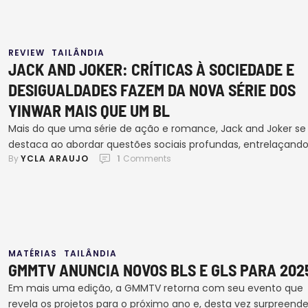
evento contou com o apoio do Ministério …
REVIEW
TAILÂNDIA
JACK AND JOKER: CRÍTICAS À SOCIEDADE E
DESIGUALDADES FAZEM DA NOVA SÉRIE DOS
YINWAR MAIS QUE UM BL
Mais do que uma série de ação e romance, Jack and Joker se
destaca ao abordar questões sociais profundas, entrelaçand
By 
YCLA ARAUJO
1
 Comments
crítica e entretenimento num mesmo drama. O novo BL, que
marca o retorno de YinWar nas telas desde o encerramento 
Love Mechanics (2022), traz um enredo envolvente e
personagens complexos, com uma produção que …
MATÉRIAS
TAILÂNDIA
GMMTV ANUNCIA NOVOS BLS E GLS PARA 202
Em mais uma edição, a GMMTV retorna com seu evento que
revela os projetos para o próximo ano e, desta vez surpreend