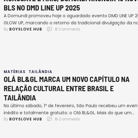
BLS NO DMD LINE UP 2025
A Domundi promoveu hoje o aguardado evento DMD LINE UP 2
GLOW UP, marcando o retorno da tradicional divulgação da n
By 
BOYSLOVE HUB
0
 Comments
grade de produções após a última transmissão, que ocorreu
2023. O evento, que reuniu fãs e profissionais da indústria,
apresentou uma série de anúncios impactantes, demonstra
o comprometimento da produtora em expandir e …
MATÉRIAS
TAILÂNDIA
OLÁ BL&GL MARCA UM NOVO CAPÍTULO NA
RELAÇÃO CULTURAL ENTRE BRASIL E
TAILÂNDIA
No último sábado, 1º de fevereiro, São Paulo recebeu um even
inédito e totalmente gratuito: o Olá BL&GL. Mais do que um
By 
BOYSLOVE HUB
0
 Comments
festival de entretenimento, a iniciativa representou um marc
na relação entre Brasil e Tailândia, promovendo o intercâmbi
cultural e ampliando a visibilidade das narrativas LGBTQIA+. O