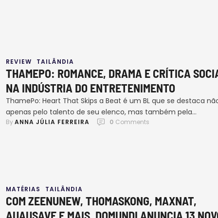
tempo. Mas não é esse o ponto aqui. Acredito, na verdade, qu
única forma de elevar de maneira significativa o nível …
REVIEW
TAILÂNDIA
THAMEPO: ROMANCE, DRAMA E CRÍTICA SOCI
NA INDÚSTRIA DO ENTRETENIMENTO
ThamePo: Heart That Skips a Beat é um BL que se destaca nã
apenas pelo talento de seu elenco, mas também pela
By 
ANNA JÚLIA FERREIRA
0
 Comments
abordagem sensível e envolvente de temas complexos,
explorando a complexidade da vida de ídolos no cenário atual
Protagonizada por William Jakrapatr e Est Ravipon (WilliamEst)
mais novo ship da GMMTV que conquistou …
MATÉRIAS
TAILÂNDIA
COM ZEENUNEW, THOMASKONG, MAXNAT,
AUAUSAVE E MAIS, DOMUNDI ANUNCIA 13 NOV