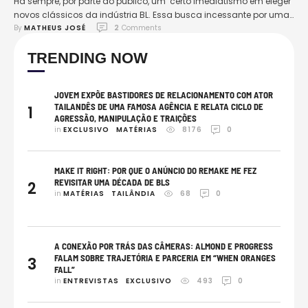
Há sempre, por parte do público, um certo imediatismo em eleger
novos clássicos da indústria BL. Essa busca incessante por uma
By 
MATHEUS JOSÉ
2
 Comments
série tão superior a todas as outras acaba colocando uma
responsabilidade imensa nos novos lançamentos. The Eighth
TRENDING NOW
Sense, mesmo antes de sua estreia, já carregava o peso de ser
uma obra-prima. Essa ansiedade das …
JOVEM EXPÕE BASTIDORES DE RELACIONAMENTO COM ATOR
TAILANDÊS DE UMA FAMOSA AGÊNCIA E RELATA CICLO DE
1
AGRESSÃO, MANIPULAÇÃO E TRAIÇÕES
in 
EXCLUSIVO
MATÉRIAS
8176
0
MAKE IT RIGHT: POR QUE O ANÚNCIO DO REMAKE ME FEZ
REVISITAR UMA DÉCADA DE BLS
2
in 
MATÉRIAS
TAILÂNDIA
68
0
A CONEXÃO POR TRÁS DAS CÂMERAS: ALMOND E PROGRESS
FALAM SOBRE TRAJETÓRIA E PARCERIA EM “WHEN ORANGES
3
FALL”
in 
ENTREVISTAS
EXCLUSIVO
493
0