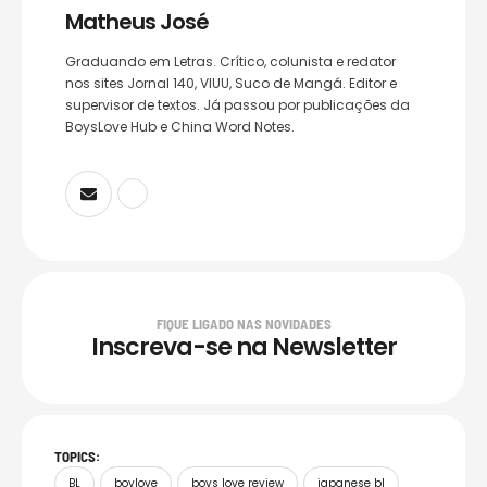
Matheus José
Graduando em Letras. Crítico, colunista e redator
nos sites Jornal 140, VIUU, Suco de Mangá. Editor e
supervisor de textos. Já passou por publicações da
BoysLove Hub e China Word Notes.
FIQUE LIGADO NAS NOVIDADES
Inscreva-se na Newsletter
TOPICS:
BL
boylove
boys love review
japanese bl