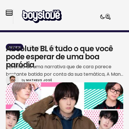
Absolute BL é tudo o que você
junho 13, 2021
,
20:53
REVIEW
pode esperar de uma boa
paródia.
Partindo de uma narrativa que de cara parece
bastante batida por conta da sua temática, A Man
by 
MATHEUS JOSÉ
Who Defies The World Of BL, ou simplesmente
Absolute BL, surge da união de dois fatores
importantes: o humor, típico de produções
japonesas, e o roteiro, extremamente inteligente,
em que ambos são capazes de dar sentido a um …