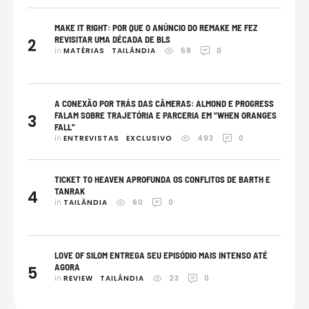
MAKE IT RIGHT: POR QUE O ANÚNCIO DO REMAKE ME FEZ
REVISITAR UMA DÉCADA DE BLS
2
in 
MATÉRIAS
TAILÂNDIA
68
0
A CONEXÃO POR TRÁS DAS CÂMERAS: ALMOND E PROGRESS
FALAM SOBRE TRAJETÓRIA E PARCERIA EM “WHEN ORANGES
3
FALL”
in 
ENTREVISTAS
EXCLUSIVO
493
0
TICKET TO HEAVEN APROFUNDA OS CONFLITOS DE BARTH E
TANRAK
4
in 
TAILÂNDIA
60
0
LOVE OF SILOM ENTREGA SEU EPISÓDIO MAIS INTENSO ATÉ
AGORA
5
in 
REVIEW
TAILÂNDIA
23
0