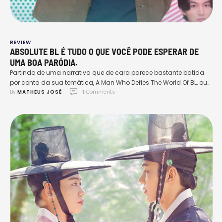
REVIEW
ABSOLUTE BL É TUDO O QUE VOCÊ PODE ESPERAR DE
UMA BOA PARÓDIA.
Partindo de uma narrativa que de cara parece bastante batida
por conta da sua temática, A Man Who Defies The World Of BL, ou
By 
MATHEUS JOSÉ
1
 Comments
simplesmente Absolute BL, surge da união de dois fatores
importantes: o humor, típico de produções japonesas, e o roteiro,
extremamente inteligente, em que ambos são capazes de dar
sentido a um …