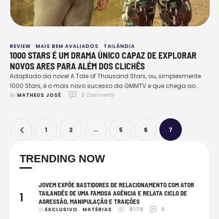
REVIEW
MAIS BEM AVALIADOS
TAILÂNDIA
1000 STARS É UM DRAMA ÚNICO CAPAZ DE EXPLORAR
NOVOS ARES PARA ALÉM DOS CLICHÊS
Adaptado da novel A Tale of Thousand Stars, ou, simplesmente
1000 Stars, é o mais novo sucesso da GMMTV e que chega ao
By 
MATHEUS JOSÉ
2
 Comments
público após uma sucessão de acontecimentos que acabaram
gerando atrasos na produção, entre eles, a pandemia e questões
relacionadas a locação, que fica em uma região de clima
bastante instável no norte …
1
2
…
5
6
7
TRENDING NOW
JOVEM EXPÕE BASTIDORES DE RELACIONAMENTO COM ATOR
TAILANDÊS DE UMA FAMOSA AGÊNCIA E RELATA CICLO DE
1
AGRESSÃO, MANIPULAÇÃO E TRAIÇÕES
in 
EXCLUSIVO
MATÉRIAS
8178
0