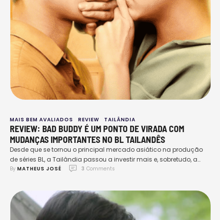
MAIS BEM AVALIADOS
REVIEW
TAILÂNDIA
REVIEW: BAD BUDDY É UM PONTO DE VIRADA COM
MUDANÇAS IMPORTANTES NO BL TAILANDÊS
Desde que se tornou o principal mercado asiático na produção
de séries BL, a Tailândia passou a investir mais e, sobretudo, a
By 
MATHEUS JOSÉ
3
 Comments
equiparar suas produções com um certo viés de mudança.
Obras como 2gether, I Told Sunset About You e outras, provam
como esse mercado mudou ao longo dos anos. Todavia,
embora diferente de quando …