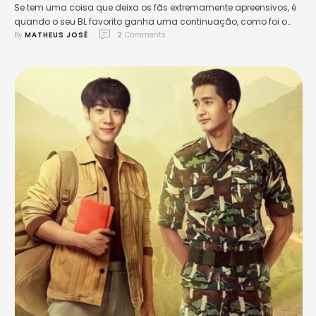
Se tem uma coisa que deixa os fãs extremamente apreensivos, é
quando o seu BL favorito ganha uma continuação, como foi o
By 
MATHEUS JOSÉ
2
 Comments
caso de We Best Love. É comum, na grande maioria das vezes, ver
o desastre que uma sequência pode ocasionar, sem exageros,
pois mesmo tentando evitar o pior, o risco de gerar desgosto …