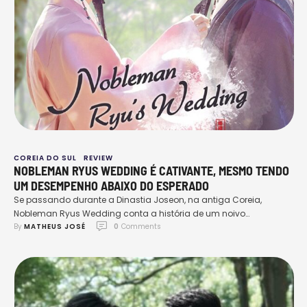
COREIA DO SUL
REVIEW
NOBLEMAN RYUS WEDDING É CATIVANTE, MESMO TENDO
UM DESEMPENHO ABAIXO DO ESPERADO
Se passando durante a Dinastia Joseon, na antiga Coreia,
Nobleman Ryus Wedding conta a história de um noivo
By 
MATHEUS JOSÉ
0
 Comments
abandonado no dia do seu casamento e ganha uma nova
sequência quando ele percebe ter se casado com um homem: o
irmão da noiva. E antes de entender os erros que podem ser
pontuados no drama, temos …