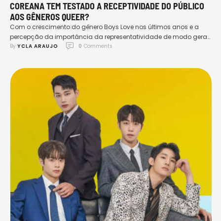
COREANA TEM TESTADO A RECEPTIVIDADE DO PÚBLICO
AOS GÊNEROS QUEER?
Com o crescimento do gênero Boys Love nos últimos anos e a
percepção da importância da representatividade de modo geral,
By 
YCLA ARAUJO
0
 Comments
surge o seguinte questionamento: A grande indústria do
entretenimento sul-coreana tem testado a receptividade do
público aos gêneros queer? A Coreia do Sul se tornou um dos dos
países que vem furando bolhas sociais e …