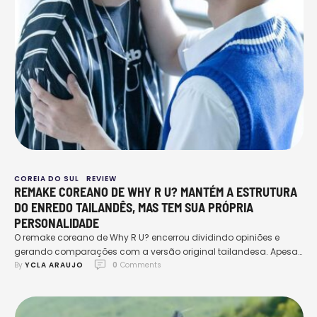
COREIA DO SUL
REVIEW
REMAKE COREANO DE WHY R U? MANTÉM A ESTRUTURA
DO ENREDO TAILANDÊS, MAS TEM SUA PRÓPRIA
PERSONALIDADE
O remake coreano de Why R U? encerrou dividindo opiniões e
gerando comparações com a versão original tailandesa. Apesar
By 
YCLA ARAUJO
0
 Comments
de sua curta duração com apenas 8 episódios de 30 minutos
cada, o remake coreano do BL conseguiu surpreender de maneira
positiva, oferecendo uma narrativa atualizada e mais
descontraída. A proposta do remake é recontar uma …