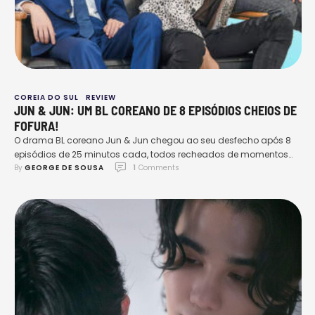
COREIA DO SUL
REVIEW
JUN & JUN: UM BL COREANO DE 8 EPISÓDIOS CHEIOS DE
FOFURA!
O drama BL coreano Jun & Jun chegou ao seu desfecho após 8
episódios de 25 minutos cada, todos recheados de momentos
By 
GEORGE DE SOUSA
1
 Comments
adoráveis. Lançada em 2023 e dirigida com maestria por Kim Eun
Hye, a trama segue a história de dois amigos de infância, Jun &
Jun, que se apaixonam após se reencontrarem. Vale também …