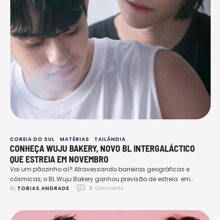
COREIA DO SUL
MATÉRIAS
TAILÂNDIA
CONHEÇA WUJU BAKERY, NOVO BL INTERGALÁCTICO
QUE ESTREIA EM NOVEMBRO
Vai um pãozinho aí? Atravessando barreiras geográficas e
cósmicas, o BL Wuju Bakery ganhou previsão de estreia: em
By 
TOBIAS ANDRADE
0
 Comments
novembro, JeffBarcode e DionQ estarão prontos para adocicar
nossos corações, com uma história recheada de amor
interplanetário em Wuju Bakery. Serão 8 emocionantes episódios
com 30 minutos de puro encanto e química entre um alienígena