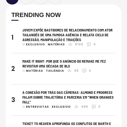
TRENDING NOW
JOVEM EXPÕE BASTIDORES DE RELACIONAMENTO COM ATOR
TAILANDÊS DE UMA FAMOSA AGÊNCIA E RELATA CICLO DE
1
AGRESSÃO, MANIPULAÇÃO E TRAIÇÕES
in 
EXCLUSIVO
MATÉRIAS
8169
0
MAKE IT RIGHT: POR QUE O ANÚNCIO DO REMAKE ME FEZ
REVISITAR UMA DÉCADA DE BLS
2
in 
MATÉRIAS
TAILÂNDIA
65
0
A CONEXÃO POR TRÁS DAS CÂMERAS: ALMOND E PROGRESS
FALAM SOBRE TRAJETÓRIA E PARCERIA EM “WHEN ORANGES
3
FALL”
in 
ENTREVISTAS
EXCLUSIVO
488
0
TICKET TO HEAVEN APROFUNDA OS CONFLITOS DE BARTH E