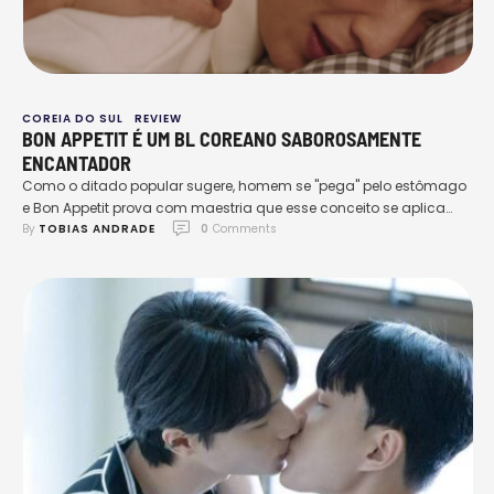
COREIA DO SUL
REVIEW
BON APPETIT É UM BL COREANO SABOROSAMENTE
ENCANTADOR
Como o ditado popular sugere, homem se "pega" pelo estômago
e Bon Appetit prova com maestria que esse conceito se aplica
By 
TOBIAS ANDRADE
0
 Comments
também aos dramas Boys Love. Com apenas 8 episódios, esta
produção da Its New Story, mesma produtora do romance rural
Love Tractor, nos apresenta Bon Appetit, uma história que mescla
amor e comida, apresentando …