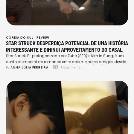
COREIA DO SUL
REVIEW
STAR STRUCK DESPERDIÇA POTENCIAL DE UMA HISTÓRIA
INTERESSANTE E DIMINUI APROVEITAMENTO DO CASAL
Star Struck, BL protagonizado por Zuho (SF9) e Kim In Sung, é um
conto atemporal do romance entre dois melhores amigos desde
By 
ANNA JÚLIA FERREIRA
1
 Comments
a infância. A narrativa segue a jornada de dois adolescentes
enquanto navegam em suas emoções complicadas e desejos
reprimidos. De olhares furtivos a tensões não resolvidas, a
princípio o BL coreano acabou atraindo …