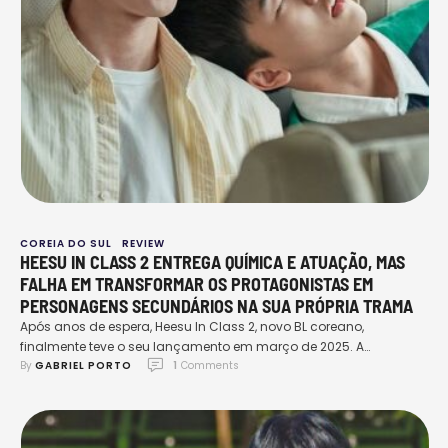
COREIA DO SUL
REVIEW
HEESU IN CLASS 2 ENTREGA QUÍMICA E ATUAÇÃO, MAS
FALHA EM TRANSFORMAR OS PROTAGONISTAS EM
PERSONAGENS SECUNDÁRIOS NA SUA PRÓPRIA TRAMA
Após anos de espera, Heesu In Class 2, novo BL coreano,
finalmente teve o seu lançamento em março de 2025. A
By 
GABRIEL PORTO
1
 Comments
produção, adaptação do popular manhwa de mesmo nome,
chegou ao público com um enredo promissor e um tom leve e
divertido que, à primeira vista, iria agradar os fãs do gênero. Com
um elenco …