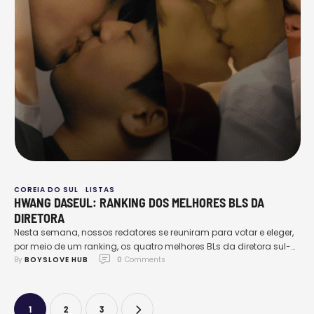
COREIA DO SUL
LISTAS
HWANG DASEUL: RANKING DOS MELHORES BLS DA
DIRETORA
Nesta semana, nossos redatores se reuniram para votar e eleger,
por meio de um ranking, os quatro melhores BLs da diretora sul-
By 
BOYSLOVE HUB
0
 Comments
coreana Hwang DaSeul. Extremamente cultuada entre os fãs de
BL mais atentos, a artista ganhou fama e reconhecimento do
público e crítica por suas obras que, de certo modo, foram
responsáveis por definir e …
1
2
3