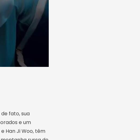
de fato, sua
morados e um
n e Han Ji Woo, têm
a montanha russa de