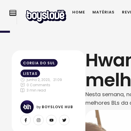
HOME
MATÉRIAS
REV
Hwan
COREIA DO SUL
melh
LISTAS
junho 2, 2023
,
21:09
0
 Comments
3
 min read
Nesta semana, no
melhores BLs da 
by 
BOYSLOVE HUB
atentos, a artis
foram responsávei