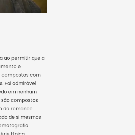
a ao permitir que a
lamento e
ão compostas com
. Foi admirável
nredo em nenhum
s são compostos
ão do romance
lado de si mesmos
nematografia
rie típica,