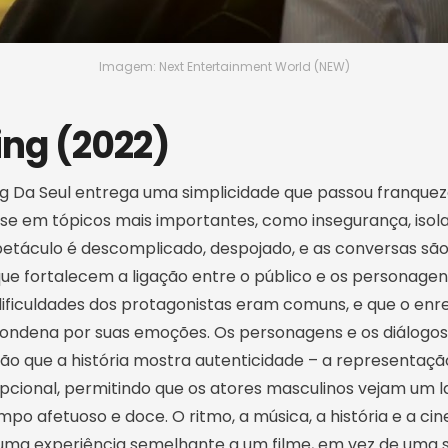
Imagem: Next Entertainment World (NEW)
ing (2022)
g Da Seul entrega uma simplicidade que passou franquez
sse em tópicos mais importantes, como insegurança, iso
petáculo é descomplicado, despojado, e as conversas s
ue fortalecem a ligação entre o público e os personagens
ificuldades dos protagonistas eram comuns, e que o e
ondena por suas emoções. Os personagens e os diálogo
o que a história mostra autenticidade – a representaç
pcional, permitindo que os atores masculinos vejam um 
o afetuoso e doce. O ritmo, a música, a história e a ci
ma experiência semelhante a um filme, em vez de uma sé