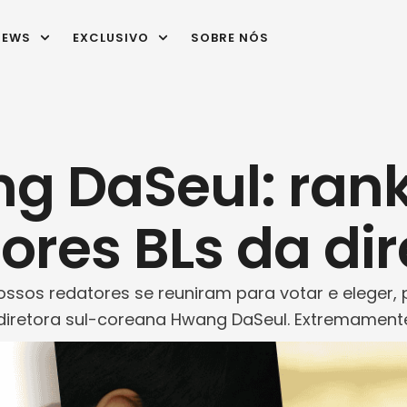
IEWS
EXCLUSIVO
SOBRE NÓS
g DaSeul: rank
ores BLs da dir
ssos redatores se reuniram para votar e eleger, 
diretora sul-coreana Hwang DaSeul. Extremamente
ta ganhou fama e reconhecimento do público e crí
s por definir e …