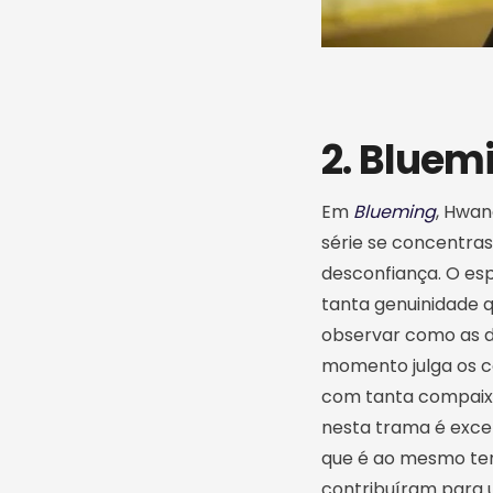
2. Bluem
Em
Blueming
, Hwan
série se concentra
desconfiança. O es
tanta genuinidade q
observar como as d
momento julga os c
com tanta compaixã
nesta trama é exce
que é ao mesmo temp
contribuíram para u