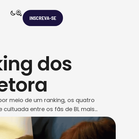
INSCREVA-SE
ing dos
etora
por meio de um ranking, os quatro
 cultuada entre os fãs de BL mais
tica por suas obras que, de certo modo,