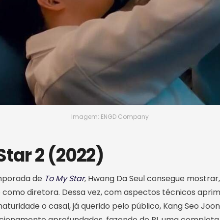
Imagem: ENGD Company
Star 2 (2022)
mporada de
To My Star
, Hwang Da Seul consegue mostrar, 
 como diretora. Dessa vez, com aspectos técnicos apri
maturidade o casal, já querido pelo público, Kang Seo Joo
elacionamento aprofundados, fazendo do BL uma complet