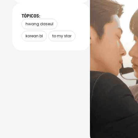
TÓPICOS:
hwang daseul
korean bl
to my star